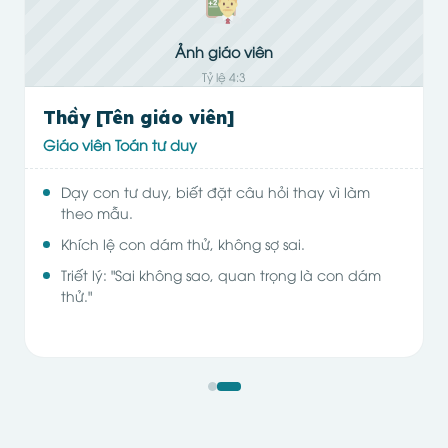
Ảnh giáo viên
Tỷ lệ 4:3
Thầy [Tên giáo viên]
Giáo viên Toán tư duy
Dạy con tư duy, biết đặt câu hỏi thay vì làm
theo mẫu.
Khích lệ con dám thử, không sợ sai.
Triết lý: "Sai không sao, quan trọng là con dám
thử."