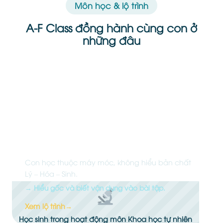
Môn học & lộ trình
A-F Class đồng hành cùng con ở
những đâu
Khoa học tự nhiên
Con học thuộc máy móc, không hiểu bản chất
Lý – Hóa – Sinh.
→ Hiểu gốc và biết vận dụng vào bài tập.
Xem lộ trình
→
Học sinh trong hoạt động môn Khoa học tự nhiên