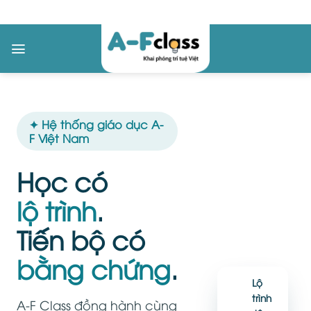
Skip
to
content
✦ Hệ thống giáo dục A-
F Việt Nam
Học có
lộ trình
.
Tiến bộ có
bằng chứng
.
Lộ
trình
A-F Class đồng hành cùng