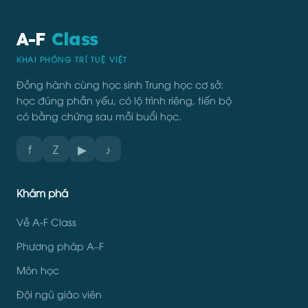
A-F
Class
KHAI PHÓNG TRÍ TUỆ VIỆT
Đồng hành cùng học sinh Trung học cơ sở:
học đúng phần yếu, có lộ trình riêng, tiến bộ
có bằng chứng sau mỗi buổi học.
f
Z
▶
♪
Khám phá
Về A-F Class
Phương pháp A–F
Môn học
Đội ngũ giáo viên