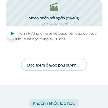
Video phản hồi ngắn (20–40s)
Tỷ lệ 9:16 · có phụ đề
▶
Mẹ Thanh Hương chia sẻ về bước tiến của con sau
một mùa hè học cùng A-F Class.
Đọc thêm ở Góc phụ huynh →
Khoảnh khắc lớp học