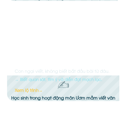
Ươm mầm viết văn
Con ngại viết, không biết bắt đầu bài từ đâu.
→ Biết quan sát, tìm ý và diễn đạt mạch lạc.
✍️
Xem lộ trình
→
Học sinh trong hoạt động môn Ươm mầm viết văn