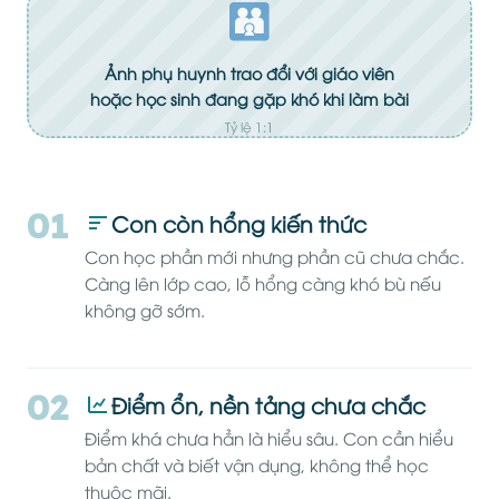
Ảnh phụ huynh trao đổi với giáo viên
hoặc học sinh đang gặp khó khi làm bài
Tỷ lệ 1:1
01
Con còn hổng kiến thức
Con học phần mới nhưng phần cũ chưa chắc.
Càng lên lớp cao, lỗ hổng càng khó bù nếu
không gỡ sớm.
02
Điểm ổn, nền tảng chưa chắc
Điểm khá chưa hẳn là hiểu sâu. Con cần hiểu
bản chất và biết vận dụng, không thể học
thuộc mãi.