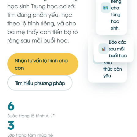
riêng
học sinh Trung học cơ sở:
cho
tìm đúng phần yếu, học
từng
học
theo lộ trình riêng, và cho
sinh
ba mẹ thấy con tiến bộ rõ
ràng sau mỗi buổi học.
Đã xác
Báo cáo
định
sau mỗi
phần
buổi học
Ảnh giáo
Nhận tư vấn lộ trình cho
kiến
viên đang
con
thức còn
hướng dẫn
yếu
học sinh
Tìm hiểu phương pháp
Tỷ lệ 4:5 — thay
bằng ảnh thật
6
Bước trong lộ trình A→F
3
Lớp trọng tâm mùa hè