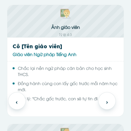
Ảnh giáo viên
Tỷ lệ 4:3
Cô [Tên giáo viên]
Giáo viên Ngữ pháp Tiếng Anh
Chắc lại nền ngữ pháp căn bản cho học sinh
THCS.
n
Đồng hành cùng con lấy gốc trước mỗi năm học
mới.
c
Triết lý: "Chắc gốc trước, con sẽ tự tin đi xa."
‹
›