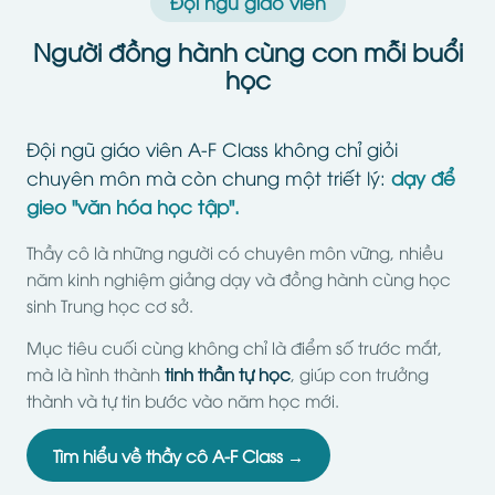
Đội ngũ giáo viên
Người đồng hành cùng con mỗi buổi
học
Đội ngũ giáo viên A-F Class không chỉ giỏi
chuyên môn mà còn chung một triết lý:
dạy để
gieo "văn hóa học tập".
Thầy cô là những người có chuyên môn vững, nhiều
năm kinh nghiệm giảng dạy và đồng hành cùng học
sinh Trung học cơ sở.
Mục tiêu cuối cùng không chỉ là điểm số trước mắt,
mà là hình thành
tinh thần tự học
, giúp con trưởng
thành và tự tin bước vào năm học mới.
Tìm hiểu về thầy cô A-F Class →