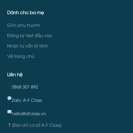
Dành cho ba mẹ
Góc phụ huynh
Đăng ký test đầu vào
Nhận tư vấn lộ trình
Về trang chủ
Liên hệ
0868 307 892
Zalo: A-F Class
hello@afclass.vn
[Địa chỉ cơ sở A-F Class]