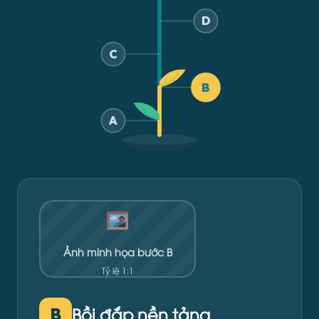
D
C
B
A
Ảnh minh họa bước B
Tỷ lệ 1:1
Bồi đắp nền tảng
B