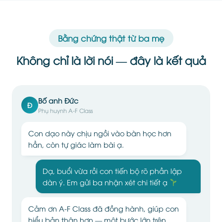
Bằng chứng thật từ ba mẹ
Không chỉ là lời nói — đây là kết quả
Bố anh Đức
Đ
Phụ huynh A-F Class
Con dạo này chịu ngồi vào bàn học hơn
hẳn, còn tự giác làm bài ạ.
Dạ, buổi vừa rồi con tiến bộ rõ phần lập
dàn ý. Em gửi ba nhận xét chi tiết ạ
Cảm ơn A-F Class đã đồng hành, giúp con
hiểu bản thân hơn — một bước lớn trên