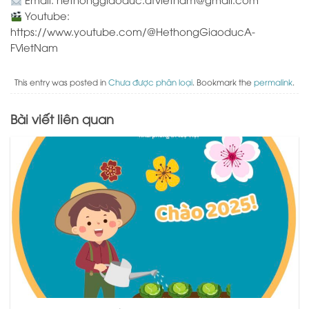
Youtube:
https://www.youtube.com/@HethongGiaoducA-
FVietNam
This entry was posted in
Chưa được phân loại
. Bookmark the
permalink
.
Bài viết liên quan