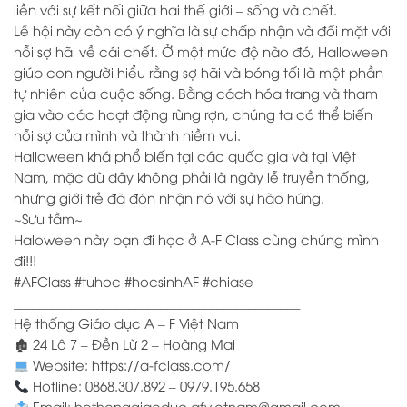
liền với sự kết nối giữa hai thế giới – sống và chết.
Lễ hội này còn có ý nghĩa là sự chấp nhận và đối mặt với
nỗi sợ hãi về cái chết. Ở một mức độ nào đó, Halloween
giúp con người hiểu rằng sợ hãi và bóng tối là một phần
tự nhiên của cuộc sống. Bằng cách hóa trang và tham
gia vào các hoạt động rùng rợn, chúng ta có thể biến
nỗi sợ của mình và thành niềm vui.
Halloween khá phổ biến tại các quốc gia và tại Việt
Nam, mặc dù đây không phải là ngày lễ truyền thống,
nhưng giới trẻ đã đón nhận nó với sự hào hứng.
~Sưu tầm~
Haloween này bạn đi học ở A-F Class cùng chúng mình
đi!!!
#AFClass #tuhoc #hocsinhAF #chiase
_____________________________________________
Hệ thống Giáo dục A – F Việt Nam
🏚 24 Lô 7 – Đền Lừ 2 – Hoàng Mai
Website: https://a-fclass.com/
Hotline: 0868.307.892 – 0979.195.658
Email: hethonggiaoduc.afvietnam@gmail.com