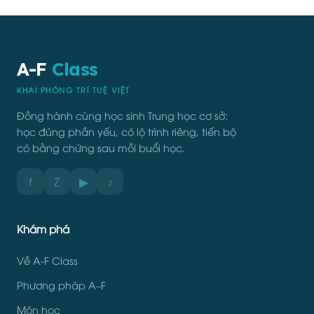
A-F
Class
KHAI PHÓNG TRÍ TUỆ VIỆT
Đồng hành cùng học sinh Trung học cơ sở:
học đúng phần yếu, có lộ trình riêng, tiến bộ
có bằng chứng sau mỗi buổi học.
f
Z
▶
♪
Khám phá
Về A-F Class
Phương pháp A–F
Môn học