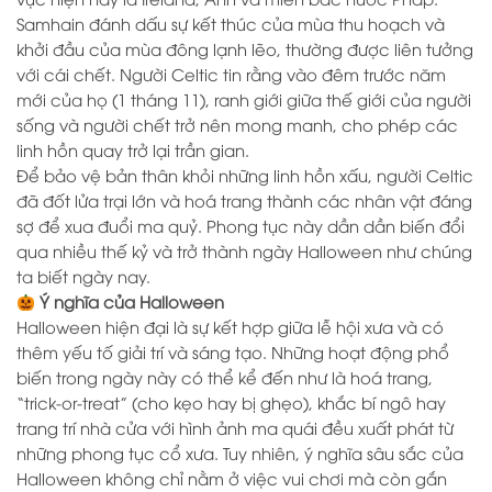
Samhain đánh dấu sự kết thúc của mùa thu hoạch và
khởi đầu của mùa đông lạnh lẽo, thường được liên tưởng
với cái chết. Người Celtic tin rằng vào đêm trước năm
mới của họ (1 tháng 11), ranh giới giữa thế giới của người
sống và người chết trở nên mong manh, cho phép các
linh hồn quay trở lại trần gian.
Để bảo vệ bản thân khỏi những linh hồn xấu, người Celtic
đã đốt lửa trại lớn và hoá trang thành các nhân vật đáng
sợ để xua đuổi ma quỷ. Phong tục này dần dần biến đổi
qua nhiều thế kỷ và trở thành ngày Halloween như chúng
ta biết ngày nay.
Ý nghĩa của Halloween
Halloween hiện đại là sự kết hợp giữa lễ hội xưa và có
thêm yếu tố giải trí và sáng tạo. Những hoạt động phổ
biến trong ngày này có thể kể đến như là hoá trang,
“trick-or-treat” (cho kẹo hay bị ghẹo), khắc bí ngô hay
trang trí nhà cửa với hình ảnh ma quái đều xuất phát từ
những phong tục cổ xưa. Tuy nhiên, ý nghĩa sâu sắc của
Halloween không chỉ nằm ở việc vui chơi mà còn gắn