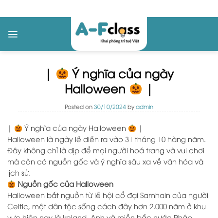
Skip
to
content
|
Ý nghĩa của ngày
Halloween
|
Posted on
30/10/2024
by
admin
|
Ý nghĩa của ngày Halloween
|
Halloween là ngày lễ diễn ra vào 31 tháng 10 hàng năm.
Đây không chỉ là dịp để mọi người hoá trang và vui chơi
mà còn có nguồn gốc và ý nghĩa sâu xa về văn hóa và
lịch sử.
Nguồn gốc của Halloween
Halloween bắt nguồn từ lễ hội cổ đại Samhain của người
Celtic, một dân tộc sống cách đây hơn 2.000 năm ở khu
vực hiện nay là Ireland, Anh và miền bắc nước Pháp.