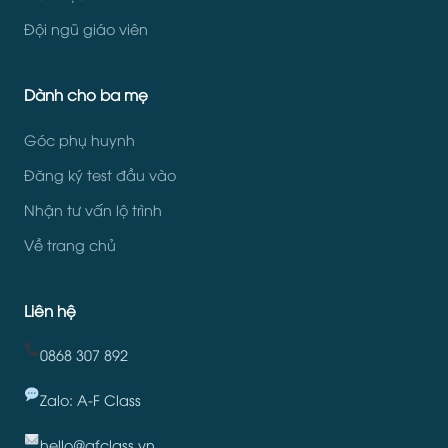
Đội ngũ giáo viên
Dành cho ba mẹ
Góc phụ huynh
Đăng ký test đầu vào
Nhận tư vấn lộ trình
Về trang chủ
Liên hệ
0868 307 892
Zalo: A-F Class
hello@afclass.vn