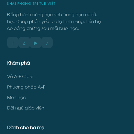
KHAI PHÓNG TRÍ TUỆ VIỆT
Đồng hành cùng học sinh Trung học cơ sở:
học đúng phần yếu, có lộ trình riêng, tiến bộ
có bằng chứng sau mỗi buổi học.
f
Z
▶
♪
Khám phá
Về A-F Class
Phương pháp A–F
Môn học
Đội ngũ giáo viên
Dành cho ba mẹ