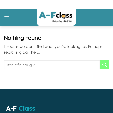
Skip
to
content
Nothing Found
It seems we can’t find what you’re looking for. Perhaps
searching can help.
A-F
Class