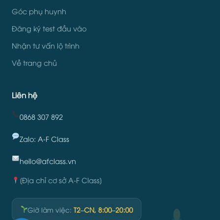
Góc phụ huynh
Đăng ký test đầu vào
Nhận tư vấn lộ trình
Về trang chủ
Liên hệ
0868 307 892
Zalo: A-F Class
hello@afclass.vn
[Địa chỉ cơ sở A-F Class]
Giờ làm việc:
T2–CN, 8:00–20:00