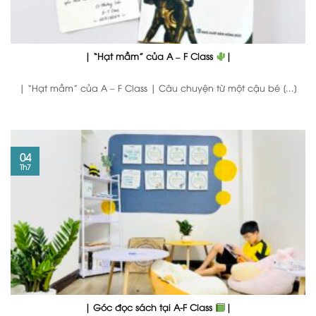
| “Hạt mầm” của A – F Class
|
| “Hạt mầm” của A – F Class | Câu chuyện từ một cậu bé [...]
04
Th7
| Góc đọc sách tại A-F Class
|