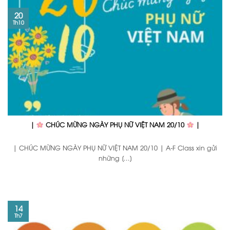
20
Th10
|
CHÚC MỪNG NGÀY PHỤ NỮ VIỆT NAM 20/10
|
| CHÚC MỪNG NGÀY PHỤ NỮ VIỆT NAM 20/10 | A-F Class xin gửi
những [...]
14
Th7