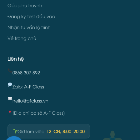
Góc phụ huynh
Đăng ký test đầu vào
Nhận tư vấn lộ trình
Về trang chủ
Liên hệ
0868 307 892
Zalo: A-F Class
hello@afclass.vn
[Địa chỉ cơ sở A-F Class]
Giờ làm việc:
T2–CN, 8:00–20:00