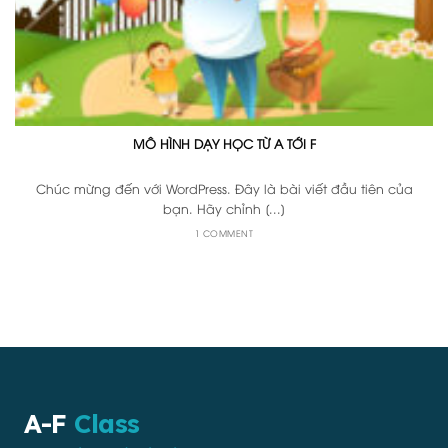
MÔ HÌNH DẠY HỌC TỪ A TỚI F
Chúc mừng đến với WordPress. Đây là bài viết đầu tiên của
bạn. Hãy chỉnh [...]
1 COMMENT
A-F
Class