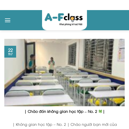
Skip
to
content
22
Th7
| Chào đón không gian học tập – No. 2
|
| Không gian học tập – No. 2 | Chào người bạn mới của