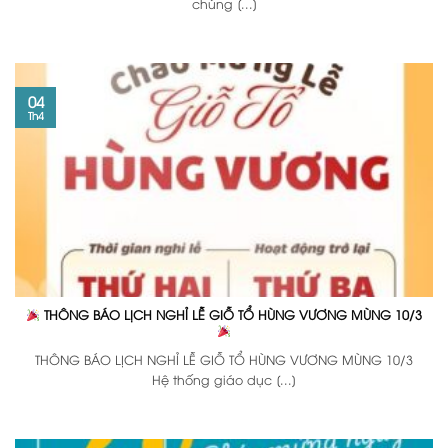
chúng [...]
04
Th4
THÔNG BÁO LỊCH NGHỈ LỄ GIỖ TỔ HÙNG VƯƠNG MÙNG 10/3
THÔNG BÁO LỊCH NGHỈ LỄ GIỖ TỔ HÙNG VƯƠNG MÙNG 10/3
Hệ thống giáo dục [...]