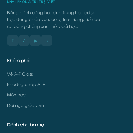
KHAI PHÓNG TRÍ TUỆ VIỆT
Đồng hành cùng học sinh Trung học cơ sở:
học đúng phần yếu, có lộ trình riêng, tiến bộ
có bằng chứng sau mỗi buổi học.
f
Z
▶
♪
Khám phá
Về A-F Class
Phương pháp A–F
Môn học
Đội ngũ giáo viên
Dành cho ba mẹ